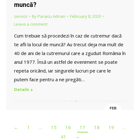
muncă?
servicii
By
Paraicu Adrian
February 8, 2020
Leave a comment
Cum trebuie să procedezi în caz de cutremur dacă
te afli la locul de muncă? Au trecut deja mai mult de
40 de ani de la cutremurul care a zguduit România în
anul 1977. Însă un astfel de eveniment se poate
repeta oricând, iar singurele lucruri pe care le
putem face pentru a ne pregăti…
Details
FEB
8
←
1
…
15
16
17
18
19
…
41
→