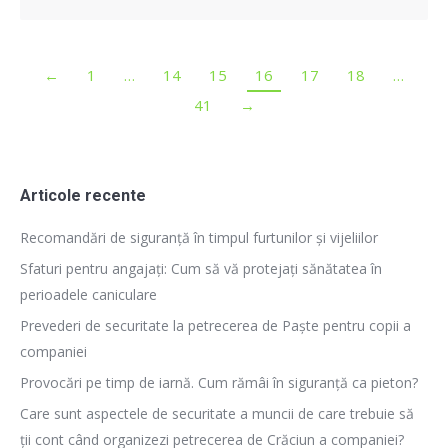
←
1
…
14
15
16
17
18
…
41
→
Articole recente
Recomandări de siguranță în timpul furtunilor și vijeliilor
Sfaturi pentru angajați: Cum să vă protejați sănătatea în
perioadele caniculare
Prevederi de securitate la petrecerea de Paște pentru copii a
companiei
Provocări pe timp de iarnă. Cum rămâi în siguranță ca pieton?
Care sunt aspectele de securitate a muncii de care trebuie să
ții cont când organizezi petrecerea de Crăciun a companiei?