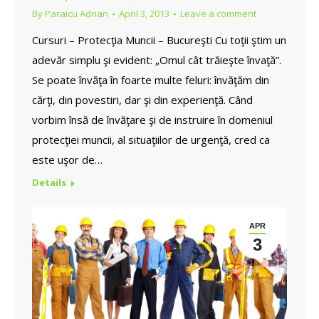
By
Paraicu Adrian
April 3, 2013
Leave a comment
Cursuri – Protecţia Muncii – Bucureşti Cu toţii ştim un
adevăr simplu şi evident: „Omul cât trăieşte învaţă”.
Se poate învăţa în foarte multe feluri: învăţăm din
cărţi, din povestiri, dar şi din experienţă. Când
vorbim însă de învăţare şi de instruire în domeniul
protecţiei muncii, al situaţiilor de urgenţă, cred ca
este uşor de…
Details
APR
3