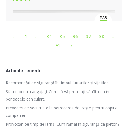
Details
MAR
4
←
1
…
34
35
36
37
38
…
41
→
Articole recente
Recomandări de siguranță în timpul furtunilor și vijeliilor
Sfaturi pentru angajați: Cum să vă protejați sănătatea în
perioadele caniculare
Prevederi de securitate la petrecerea de Paște pentru copii a
companiei
Provocări pe timp de iarnă. Cum rămâi în siguranță ca pieton?