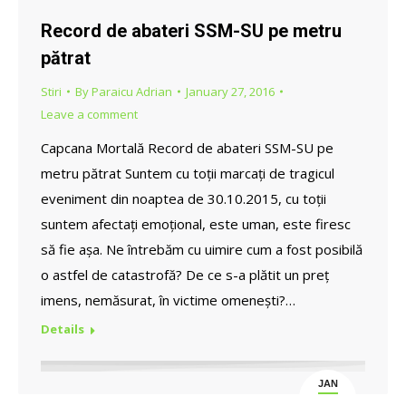
Record de abateri SSM-SU pe metru
pătrat
Stiri
By
Paraicu Adrian
January 27, 2016
Leave a comment
Capcana Mortală Record de abateri SSM-SU pe
metru pătrat Suntem cu toții marcați de tragicul
eveniment din noaptea de 30.10.2015, cu toții
suntem afectați emoțional, este uman, este firesc
să fie așa. Ne întrebăm cu uimire cum a fost posibilă
o astfel de catastrofă? De ce s-a plătit un preț
imens, nemăsurat, în victime omenești?…
Details
JAN