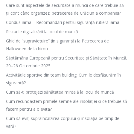
Care sunt aspectele de securitate a muncii de care trebuie să
ții cont când organizezi petrecerea de Crăciun a companiei?
Condus iarna – Recomandări pentru siguranță rutieră iarna
Riscurile digitalizării la locul de muncă
Ghid de “supraviețuire” (în siguranță) la Petrecerea de
Halloween de la birou
Săptămâna Europeană pentru Securitate și Sănătate în Muncă,
20–26 Octombrie 2025
Activitățile sportive din team building. Cum le desfășurăm în
siguranță?
Cum să-ți protejezi sănătatea mintală la locul de muncă
Cum recunoaștem primele semne ale insolației și ce trebuie să
facem pentru a o evita?
Cum să eviți supraîncălzirea corpului și insolația pe timp de
vară?