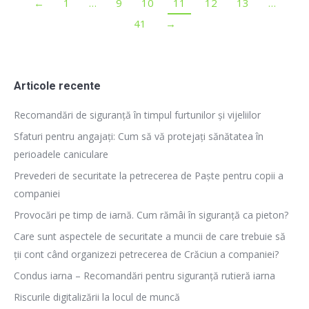
←
1
…
9
10
11
12
13
…
41
→
Articole recente
Recomandări de siguranță în timpul furtunilor și vijeliilor
Sfaturi pentru angajați: Cum să vă protejați sănătatea în
perioadele caniculare
Prevederi de securitate la petrecerea de Paște pentru copii a
companiei
Provocări pe timp de iarnă. Cum rămâi în siguranță ca pieton?
Care sunt aspectele de securitate a muncii de care trebuie să
ții cont când organizezi petrecerea de Crăciun a companiei?
Condus iarna – Recomandări pentru siguranță rutieră iarna
Riscurile digitalizării la locul de muncă