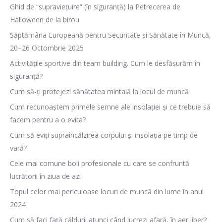
Ghid de “supraviețuire” (în siguranță) la Petrecerea de
Halloween de la birou
Săptămâna Europeană pentru Securitate și Sănătate în Muncă,
20–26 Octombrie 2025
Activitățile sportive din team building. Cum le desfășurăm în
siguranță?
Cum să-ți protejezi sănătatea mintală la locul de muncă
Cum recunoaștem primele semne ale insolației și ce trebuie să
facem pentru a o evita?
Cum să eviți supraîncălzirea corpului și insolația pe timp de
vară?
Cele mai comune boli profesionale cu care se confruntă
lucrătorii în ziua de azi
Topul celor mai periculoase locuri de muncă din lume în anul
2024
Cum să faci față căldurii atunci când lucrezi afară, în aer liber?