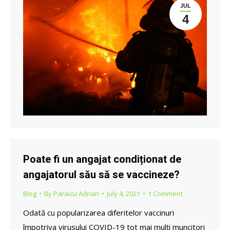
JUL
4
Poate fi un angajat condiționat de
angajatorul său să se vaccineze?
Blog
By
Paraicu Adrian
July 4, 2021
1 Comment
Odată cu popularizarea diferitelor vaccinuri
împotriva virusului COVID-19 tot mai mulți muncitori