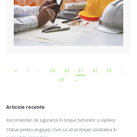
←
1
…
29
30
31
32
33
…
41
→
Articole recente
Recomandări de siguranță în timpul furtunilor și vijeliilor
Sfaturi pentru angajați: Cum să vă protejați sănătatea în