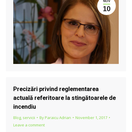
NOV
10
Precizări privind reglementarea
actuală referitoare la stingătoarele de
incendiu
Blog
,
servicii
By
Paraicu Adrian
November 1, 2017
Leave a comment