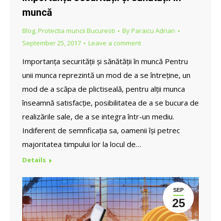
muncă
Blog
,
Protectia muncii Bucuresti
By
Paraicu Adrian
September 25, 2017
Leave a comment
Importanța securității și sănătății în muncă Pentru
unii munca reprezintă un mod de a se întreține, un
mod de a scăpa de plictiseală, pentru alții munca
înseamnă satisfacție, posibilitatea de a se bucura de
realizările sale, de a se integra într-un mediu.
Indiferent de semnficația sa, oamenii își petrec
majoritatea timpului lor la locul de…
Details
SEP
25