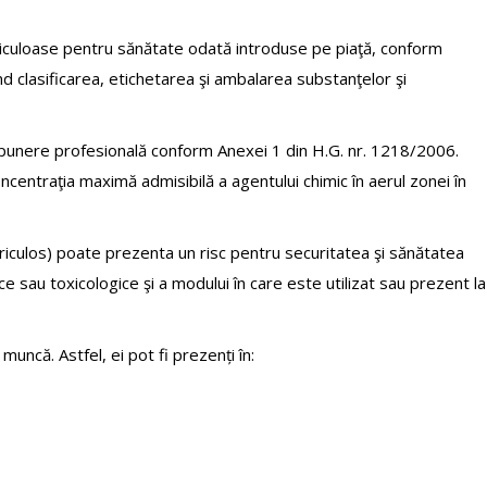
ericuloase pentru sănătate odată introduse pe piaţă, conform
 clasificarea, etichetarea şi ambalarea substanţelor şi
expunere profesională conform Anexei 1 din H.G. nr. 1218/2006.
centraţia maximă admisibilă a agentului chimic în aerul zonei în
ericulos) poate prezenta un risc pentru securitatea şi sănătatea
ice sau toxicologice şi a modului în care este utilizat sau prezent la
muncă. Astfel, ei pot fi prezenți în: