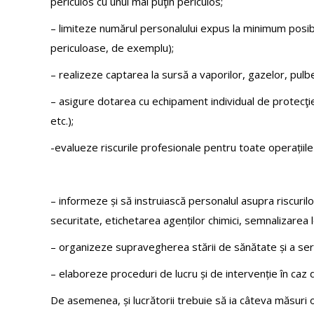
periculos cu unul mai puţin periculos;
– limiteze numărul personalului expus la minimum posibil
periculoase, de exemplu);
– realizeze captarea la sursă a vaporilor, gazelor, pulbe
– asigure dotarea cu echipament individual de protecţi
etc.);
-evalueze riscurile profesionale pentru toate operațiile și
– informeze și să instruiască personalul asupra riscurilo
securitate, etichetarea agenților chimici, semnalizarea l
– organizeze supravegherea stării de sănătate și a serv
– elaboreze proceduri de lucru și de intervenție în caz 
De asemenea, și lucrătorii trebuie să ia câteva măsuri obl