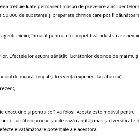
aceea trebuie luate permanent măsuri de prevenire a accidentelor 
este 50.000 de substanțe și preparate chimice care pot fi dăunătoar
e agenți chimici, întrucât pentru a fi competitivă industria are nevoi
ilor. Efectele lor asupra sănătății lucrătorilor depinde de mai mulți
ediul de muncă, timpul și frecvenţa expunerii lucrătorului);
prezent;
e exact cine și pentru ce îl va folosi. Acesta este motivul pentru
ncă. Lucrătorii produc și utilizează cantități mari și diversificate 
 efectele vătămătoare potențiale ale acestora.