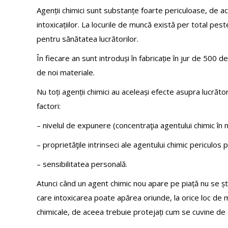
Agenții chimici sunt substanțe foarte periculoase, de 
intoxicațiilor. La locurile de muncă există per total p
pentru sănătatea lucrătorilor.
În fiecare an sunt introduși în fabricație în jur de 500 d
de noi materiale.
Nu toți agenții chimici au aceleași efecte asupra lucrător
factori:
– nivelul de expunere (concentraţia agentului chimic în m
– proprietăţile intrinseci ale agentului chimic periculos 
– sensibilitatea personală.
Atunci când un agent chimic nou apare pe piață nu se ști
care intoxicarea poate apărea oriunde, la orice loc de mu
chimicale, de aceea trebuie protejați cum se cuvine de