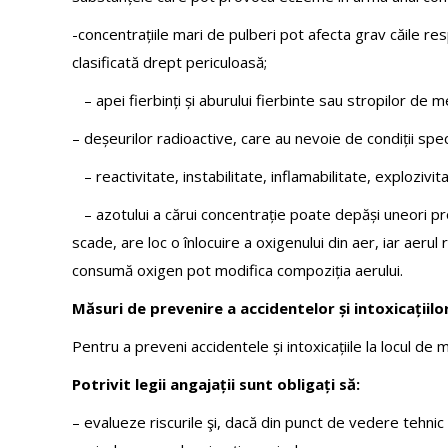
-concentrațiile mari de pulberi pot afecta grav căile resp
clasificată drept periculoasă;
– apei fierbinți și aburului fierbinte sau stropilor de m
– deșeurilor radioactive, care au nevoie de condiții spe
– reactivitate, instabilitate, inflamabilitate, explozivita
– azotului a cărui concentrație poate depăși uneori pr
scade, are loc o înlocuire a oxigenului din aer, iar aeru
consumă oxigen pot modifica compoziția aerului.
Măsuri de prevenire a accidentelor și intoxicațiilor
Pentru a preveni accidentele și intoxicațiile la locul de 
Potrivit legii angajații sunt obligați să:
– evalueze riscurile şi, dacă din punct de vedere tehnic 