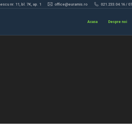
scu nr. 11, bl. 7K, ap. 1
office@euramis.ro
021.233.04.16 / 0
Acasa
Despre noi