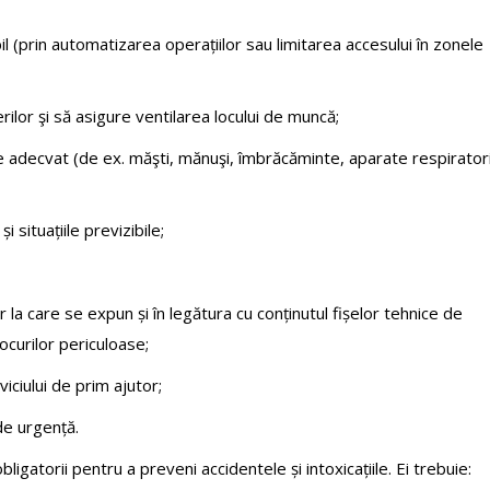
 (prin automatizarea operațiilor sau limitarea accesului în zonele
rilor şi să asigure ventilarea locului de muncă;
e adecvat (de ex. măşti, mănuşi, îmbrăcăminte, aparate respiratori
 situațiile previzibile;
r la care se expun și în legătura cu conținutul fișelor tehnice de
ocurilor periculoase;
iciului de prim ajutor;
de urgență.
igatorii pentru a preveni accidentele și intoxicațiile. Ei trebuie: