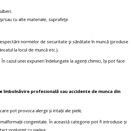
lberi.
şi/sau cu alte materiale, suprafeţe
erespectării normelor de securitate şi sănătate în muncă (produse
catul la locul de muncă etc.).
n cazul unei expuneri îndelungate la agenți chimici, își pot face
de îmbolnăvire profesională sau accidente de munca din
re pot provoca alergii și iritații ale pielii;
malformații congenitale. În această categorie pot fi introduse și
ct prelungit cu pielea;