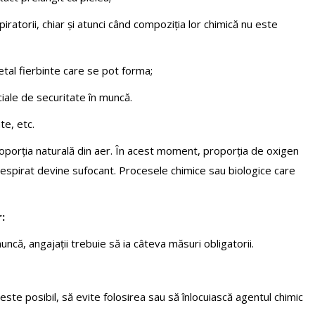
iratorii, chiar și atunci când compoziția lor chimică nu este
etal fierbinte care se pot forma;
ciale de securitate în muncă.
te, etc.
oporția naturală din aer. În acest moment, proporția de oxigen
l respirat devine sufocant. Procesele chimice sau biologice care
:
muncă, angajații trebuie să ia câteva măsuri obligatorii.
este posibil, să evite folosirea sau să înlocuiască agentul chimic