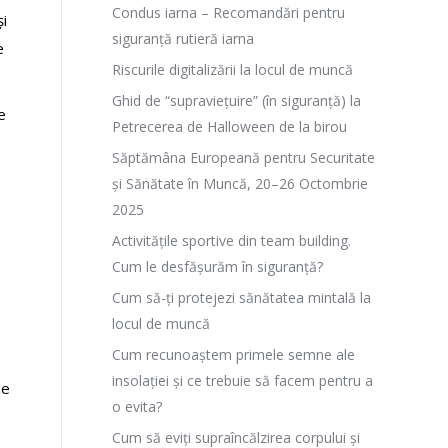
Condus iarna – Recomandări pentru
și
siguranță rutieră iarna
e
Riscurile digitalizării la locul de muncă
Ghid de “supraviețuire” (în siguranță) la
e
Petrecerea de Halloween de la birou
Săptămâna Europeană pentru Securitate
și Sănătate în Muncă, 20–26 Octombrie
2025
Activitățile sportive din team building.
Cum le desfășurăm în siguranță?
Cum să-ți protejezi sănătatea mintală la
locul de muncă
Cum recunoaștem primele semne ale
insolației și ce trebuie să facem pentru a
de
o evita?
Cum să eviți supraîncălzirea corpului și