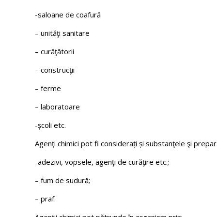
-saloane de coafură
– unităţi sanitare
– curăţătorii
– construcţii
– ferme
– laboratoare
-şcoli etc.
Agenţi chimici pot fi considerați și substanţele şi prep
-adezivi, vopsele, agenţi de curăţire etc.;
– fum de sudură;
– praf.