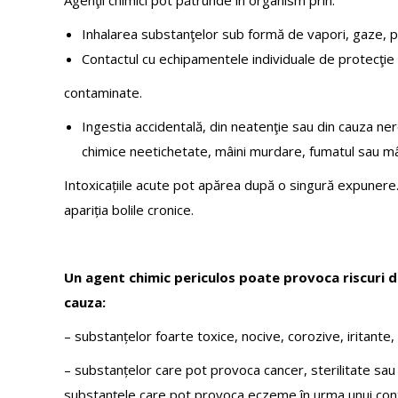
Agenţii chimici pot pătrunde în organism prin:
Inhalarea substanţelor sub formă de vapori, gaze, pu
Contactul cu echipamentele individuale de protecţie 
contaminate.
Ingestia accidentală, din neatenţie sau din cauza n
chimice neetichetate, mâini murdare, fumatul sau mân
Intoxicațiile acute pot apărea după o singură expunere. Î
apariția bolile cronice.
Un agent chimic periculos poate provoca riscuri 
cauza:
– substanțelor foarte toxice, nocive, corozive, iritante, ca
– substanțelor care pot provoca cancer, sterilitate sau 
substanțele care pot provoca eczeme în urma unui conta