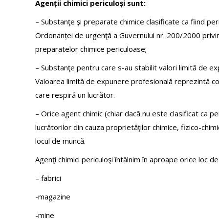
Agenții chimici periculoși sunt:
– Substanţe şi preparate chimice clasificate ca fiind p
Ordonanței de urgenţă a Guvernului nr. 200/2000 privind
preparatelor chimice periculoase;
– Substanţe pentru care s-au stabilit valori limită de 
Valoarea limită de expunere profesională reprezintă con
care respiră un lucrător.
– Orice agent chimic (chiar dacă nu este clasificat ca p
lucrătorilor din cauza proprietăţilor chimice, fizico-chim
locul de muncă.
Agenţi chimici periculoşi întâlnim în aproape orice loc de 
– fabrici
-magazine
-mine