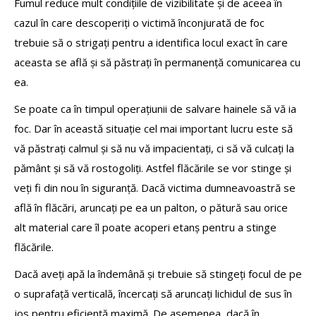
Fumul reduce mult condițiile de vizibilitate și de aceea în
cazul în care descoperiți o victimă înconjurată de foc
trebuie să o strigați pentru a identifica locul exact în care
aceasta se află și să păstrați în permanență comunicarea cu
ea.
Se poate ca în timpul operațiunii de salvare hainele să vă ia
foc. Dar în această situație cel mai important lucru este să
vă păstrați calmul și să nu vă impacientați, ci să vă culcați la
pământ și să vă rostogoliți. Astfel flăcările se vor stinge și
veți fi din nou în siguranță. Dacă victima dumneavoastră se
află în flăcări, aruncați pe ea un palton, o pătură sau orice
alt material care îl poate acoperi etanș pentru a stinge
flăcările.
Dacă aveți apă la îndemână și trebuie să stingeți focul de pe
o suprafață verticală, încercați să aruncați lichidul de sus în
jos pentru eficiență maximă. De asemenea, dacă în