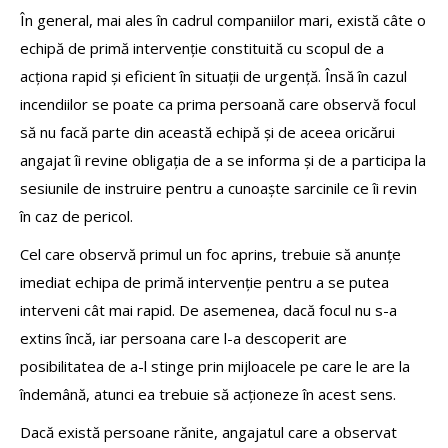
În general, mai ales în cadrul companiilor mari, există câte o
echipă de primă intervenție constituită cu scopul de a
acționa rapid și eficient în situații de urgență. Însă în cazul
incendiilor se poate ca prima persoană care observă focul
să nu facă parte din această echipă și de aceea oricărui
angajat îi revine obligația de a se informa și de a participa la
sesiunile de instruire pentru a cunoaște sarcinile ce îi revin
în caz de pericol.
Cel care observă primul un foc aprins, trebuie să anunțe
imediat echipa de primă intervenție pentru a se putea
interveni cât mai rapid. De asemenea, dacă focul nu s-a
extins încă, iar persoana care l-a descoperit are
posibilitatea de a-l stinge prin mijloacele pe care le are la
îndemână, atunci ea trebuie să acționeze în acest sens.
Dacă există persoane rănite, angajatul care a observat