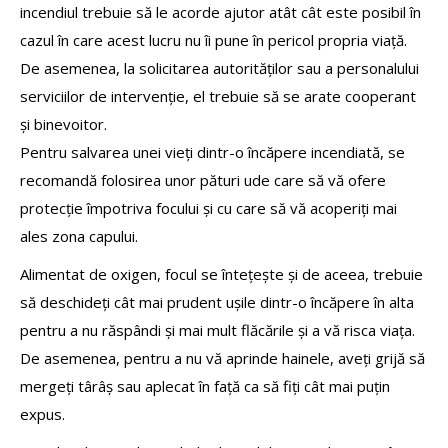
incendiul trebuie să le acorde ajutor atât cât este posibil în
cazul în care acest lucru nu îi pune în pericol propria viață.
De asemenea, la solicitarea autorităților sau a personalului
serviciilor de intervenție, el trebuie să se arate cooperant
și binevoitor.
Pentru salvarea unei vieți dintr-o încăpere incendiată, se
recomandă folosirea unor pături ude care să vă ofere
protecție împotriva focului și cu care să vă acoperiți mai
ales zona capului.
Alimentat de oxigen, focul se întețește și de aceea, trebuie
să deschideți cât mai prudent ușile dintr-o încăpere în alta
pentru a nu răspândi și mai mult flăcările și a vă risca viața.
De asemenea, pentru a nu vă aprinde hainele, aveți grijă să
mergeți târâș sau aplecat în față ca să fiți cât mai puțin
expus.