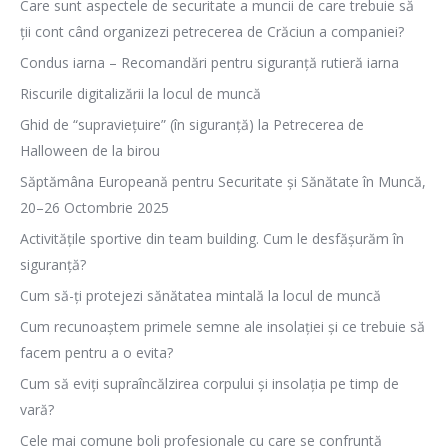
Care sunt aspectele de securitate a muncii de care trebuie să
ții cont când organizezi petrecerea de Crăciun a companiei?
Condus iarna – Recomandări pentru siguranță rutieră iarna
Riscurile digitalizării la locul de muncă
Ghid de “supraviețuire” (în siguranță) la Petrecerea de
Halloween de la birou
Săptămâna Europeană pentru Securitate și Sănătate în Muncă,
20–26 Octombrie 2025
Activitățile sportive din team building. Cum le desfășurăm în
siguranță?
Cum să-ți protejezi sănătatea mintală la locul de muncă
Cum recunoaștem primele semne ale insolației și ce trebuie să
facem pentru a o evita?
Cum să eviți supraîncălzirea corpului și insolația pe timp de
vară?
Cele mai comune boli profesionale cu care se confruntă