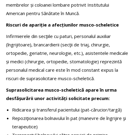
membrelor și coloanei lombare potrivit Institutului
American pentru Sănătate în Muncă.
Riscuri de apariție a afecțiunilor musco-scheletice
Infirmierele din secţiile cu paturi, personalul auxiliar
(îngrijitoare), brancardierii (secţii de triaj, chirurgie,
ortopedie, geriatrie, neurologie, etc.), asistentele medicale
și medici (chirurgie, ortopedie, stomatologie) reprezintă
personalul medical care este în mod constant expus la
riscuri de suprasolicitare musco-scheletică.
Suprasolicitarea musco-scheletică apare în urma
desfășurării unor activități solicitate precum:
Ridicarea şi transferul pacientului (pat-cărucior/targă)
Repoziţionarea bolnavului în pat (manevre de îngrijire şi
terapeutice)
Transportul bolnavului către servicii de primire-