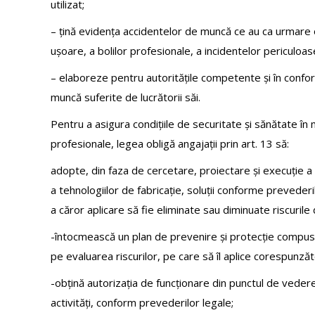
utilizat;
– țină evidența accidentelor de muncă ce au ca urmare 
ușoare, a bolilor profesionale, a incidentelor periculoa
– elaboreze pentru autoritățile competente și în confo
muncă suferite de lucrătorii săi.
Pentru a asigura condițiile de securitate și sănătate în
profesionale, legea obligă angajații prin art. 13 să:
adopte, din faza de cercetare, proiectare și execuție 
a tehnologiilor de fabricație, soluții conforme prevederi
a căror aplicare să fie eliminate sau diminuate riscurile
-întocmească un plan de prevenire și protecție compus d
pe evaluarea riscurilor, pe care să îl aplice corespunzăto
-obțină autorizația de funcționare din punctul de vedere 
activități, conform prevederilor legale;