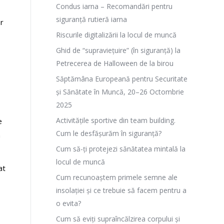
Condus iarna – Recomandări pentru
siguranță rutieră iarna
or
Riscurile digitalizării la locul de muncă
Ghid de “supraviețuire” (în siguranță) la
Petrecerea de Halloween de la birou
Săptămâna Europeană pentru Securitate
și Sănătate în Muncă, 20–26 Octombrie
2025
Activitățile sportive din team building.
e
Cum le desfășurăm în siguranță?
n
Cum să-ți protejezi sănătatea mintală la
locul de muncă
at
Cum recunoaștem primele semne ale
insolației și ce trebuie să facem pentru a
o evita?
Cum să eviți supraîncălzirea corpului și