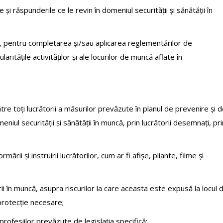
le și răspunderile ce le revin în domeniul securității și sănătății în
egi, pentru completarea și/sau aplicarea reglementărilor de
ritățile activităților și ale locurilor de muncă aflate în
re toți lucrătorii a măsurilor prevăzute în planul de prevenire și 
eniul securității și sănătății în muncă, prin lucrătorii desemnați, pri
ii și instruirii lucrătorilor, cum ar fi afișe, pliante, filme și
i în muncă, asupra riscurilor la care aceasta este expusă la locul 
protecție necesare;
profesiilor prevăzute de legislația specifică;