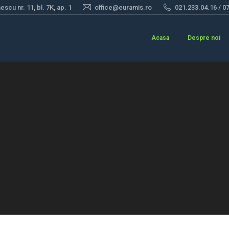
scu nr. 11, bl. 7K, ap. 1
office@euramis.ro
021.233.04.16 / 0
Acasa
Despre noi