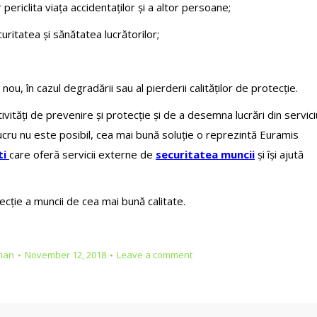
periclita viața accidentaților și a altor persoane;
itatea și sănătatea lucrătorilor;
u, în cazul degradării sau al pierderii calităților de protecție.
vități de prevenire și protecție și de a desemna lucrări din servici
lucru nu este posibil, cea mai bună soluție o reprezintă Euramis
ti
care oferă servicii externe de
securitatea muncii
și își ajută
cție a muncii de cea mai bună calitate.
rian
November 12, 2018
Leave a comment