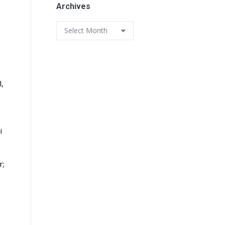
Archives
Archives
l,
i
r;