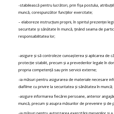
-stabilească pentru lucrători, prin fișa postului, atribuții
muncă, corespunzător funcțiilor exercitate;
– elaboreze instrucțiuni proprii, în spiritul prezenței l
securitate și sănătate în muncă, ținând seama de particula
responsabilitatea lor;
-asigure și să controleze cunoașterea și aplicarea de căt
protecție stabilit, precum și a prevederilor legale în dom
propria competență sau prin servicii externe;
-ia măsuri pentru asigurarea de materiale necesare informăr
diafilme cu privire la securitatea și sănătatea în muncă;
-asigure informarea fiecărei persoane, anterior angajări
muncă, precum și asupra măsurilor de prevenire și de 
-ia măsuri pentru autorizarea exercitării meseriilor și a 