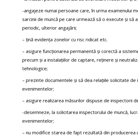
-angajeze numai persoane care, în urma examenului medic
sarcinii de muncă pe care urmează să o execute și să asi
periodic, ulterior angajării;
– țină evidența zonelor cu risc ridicat etc.
– asigure funcționarea permanentă și corectă a sistemelo
precum și a instalațiilor de captare, reținere și neutra
tehnologice;
– prezinte documentele și să dea relațiile solicitate de i
evenimentelor;
– asigure realizarea măsurilor dispuse de inspectorii de 
-desemneze, la solicitarea inspectorului de muncă, lucră
evenimentelor;
– nu modifice starea de fapt rezultată din producerea un