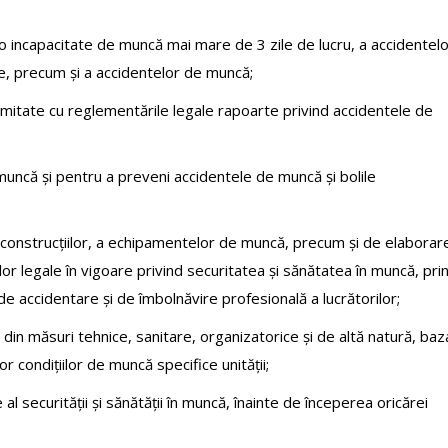
o incapacitate de muncă mai mare de 3 zile de lucru, a accidentel
se, precum și a accidentelor de muncă;
rmitate cu reglementările legale rapoarte privind accidentele de
 muncă și pentru a preveni accidentele de muncă și bolile
a construcțiilor, a echipamentelor de muncă, precum și de elaborar
lor legale în vigoare privind securitatea și sănătatea în muncă, pri
 de accidentare și de îmbolnăvire profesională a lucrătorilor;
in măsuri tehnice, sanitare, organizatorice și de altă natură, baz
r condițiilor de muncă specifice unității;
al securității și sănătății în muncă, înainte de începerea oricărei