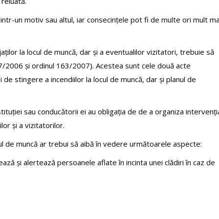
 reluată.
intr-un motiv sau altul, iar consecințele pot fi de multe ori mult ma
ților la locul de muncă, dar și a eventualilor vizitatori, trebuie să
07/2006 și ordinul 163/2007). Acestea sunt cele două acte
e stingere a incendiilor la locul de muncă, dar și planul de
tituției sau conducătorii ei au obligația de de a organiza intervenți
or și a vizitatorilor.
ocul de muncă ar trebui să aibă în vedere următoarele aspecte:
ază și alertează persoanele aflate în incinta unei clădiri în caz de