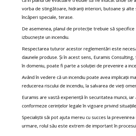
că în planul de evacuare trebuie să fie indicat unde se a
vorba de stingătoare, hidranți interiori, butoane și alte 
încăperi speciale, terase.
De asemenea, planul de protecție trebuie să specifice și 
izbucnește un incendiu.
Respectarea tuturor acestor reglementări este necesar
daunele produse. Și în acest sens, Euramis Consulting, 
în domeniu, poate fi parte a soluției de prevenire a ince
Având în vedere că un incendiu poate avea implicații ma
reducerea riscului de incendiu, la salvarea de vieți omen
Euramis are vastă experiență în securitatea muncii, iar a
conformeze cerințelor legale în vigoare privind situațiile
Specialiștii săi pot ajuta mereu cu succes la prevenirea 
urmare, rolul său este extrem de important în procesul 