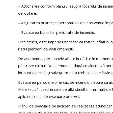
– Acționarea conform planului asupra focarului de incend
din dotare;
– Asigurarea protecției personalului de intervenție împo
– Evacuarea bunurilor periclitate de incendiu.
Bineînțeles, este imperios necesar ca toți cei aflați în lo
riscul pierderii de vieți omenești.
De asemenea, persoanele aflate în clădire în momentul iz
păstreze calmul. De asemenea, după ce alertează persona
lor sunt evacuați și salvați. Iar asta trebuie să se întâmp
Evacuarea persoanelor în caz de incendiu trebuie să aibă
Mai exact, în cazul în care se află simultan mai mult d
aplicare planul de evacuare pe nivel.
Planul de evacuare pe încăperi se realizează atunci cân