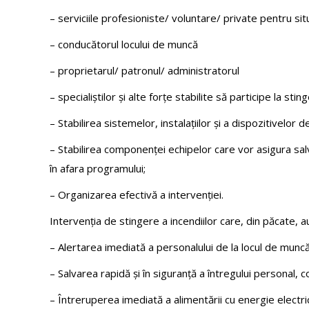
– serviciile profesioniste/ voluntare/ private pentru sit
– conducătorul locului de muncă
– proprietarul/ patronul/ administratorul
– specialiștilor și alte forțe stabilite să participe la stin
– Stabilirea sistemelor, instalațiilor și a dispozitivelor d
– Stabilirea componenței echipelor care vor asigura sal
în afara programului;
– Organizarea efectivă a intervenției.
Intervenția de stingere a incendiilor care, din păcate, 
– Alertarea imediată a personalului de la locul de muncă 
– Salvarea rapidă și în siguranță a întregului personal, c
– Întreruperea imediată a alimentării cu energie electri