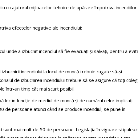
iu cu ajutorul mijloacelor tehnice de apărare împotriva incendiilor
triva efectelor negative ale incendiului;
cul unde a izbucnit incendiul să fie evacuați și salvați, pentru a evit
bucnirii incendiului la locul de muncă trebuie rugate să-și
lul de izbucnirea incendiului trebuie să se asigure că toți colegi
le într-un timp cât mai scurt posibil.
 loc în funcție de mediul de muncă și de numărul celor implicați.
e 30 de persoane atunci când se produce incendiul, se pune în
d sunt mai mult de 50 de persoane. Legislația în vigoare stipulea