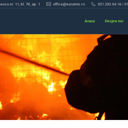
scu nr. 11, bl. 7K, ap. 1
office@euramis.ro
021.233.04.16 / 0
Acasa
Despre noi