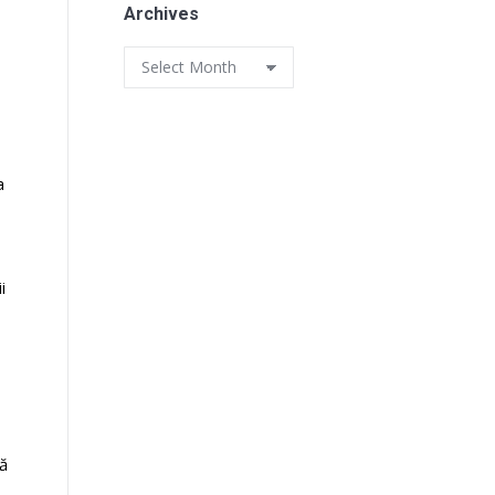
Archives
Archives
a
i
ză