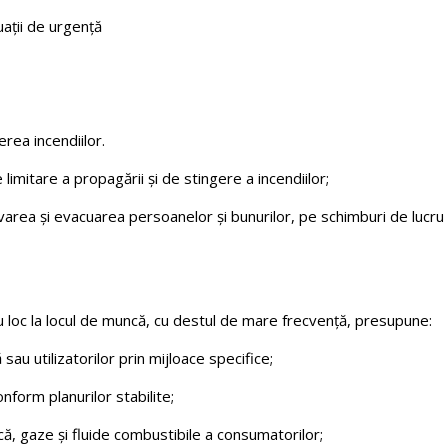
uații de urgență
gerea incendiilor.
e limitare a propagării și de stingere a incendiilor;
varea și evacuarea persoanelor și bunurilor, pe schimburi de lucru 
au loc la locul de muncă, cu destul de mare frecvență, presupune:
sau utilizatorilor prin mijloace specifice;
onform planurilor stabilite;
că, gaze și fluide combustibile a consumatorilor;