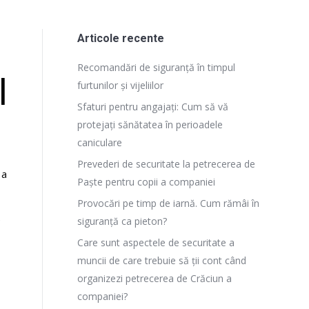
Articole recente
Recomandări de siguranță în timpul
l
furtunilor și vijeliilor
Sfaturi pentru angajați: Cum să vă
protejați sănătatea în perioadele
caniculare
Prevederi de securitate la petrecerea de
 a
Paște pentru copii a companiei
Provocări pe timp de iarnă. Cum rămâi în
e
siguranță ca pieton?
Care sunt aspectele de securitate a
muncii de care trebuie să ții cont când
organizezi petrecerea de Crăciun a
companiei?