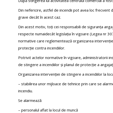
După stingerea lui activitatea centrului comercial a fost
Din nefericire, astfel de incendii pot avea loc frecvent d
grave decât în acest caz.
Din acest motiv, toți cei responsabili de siguranța angaja
respecte numaidecât legislația în vigoare (Legea nr 3
normative care reglementează organizarea intervenției d
protecție contra incendiilor.
Potrivit actelor normative în vigoare, administratorii ins
de stingere a incendiilor și planul de protecție a angajațil
Organizarea intervenției de stingere a incendiilor la l
– stabilirea unor mijloace de tehnice prin care se alarme
incendiu.
Se alarmează:
– personalul aflat la locul de muncă