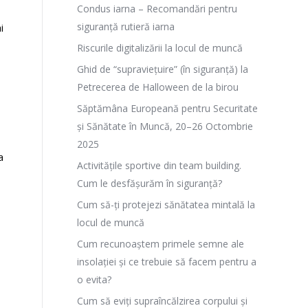
Condus iarna – Recomandări pentru
siguranță rutieră iarna
i
Riscurile digitalizării la locul de muncă
Ghid de “supraviețuire” (în siguranță) la
Petrecerea de Halloween de la birou
Săptămâna Europeană pentru Securitate
și Sănătate în Muncă, 20–26 Octombrie
2025
a
Activitățile sportive din team building.
Cum le desfășurăm în siguranță?
Cum să-ți protejezi sănătatea mintală la
locul de muncă
Cum recunoaștem primele semne ale
insolației și ce trebuie să facem pentru a
o evita?
Cum să eviți supraîncălzirea corpului și