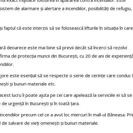
flă exact mijloace folosirea în apărarea contra incendiilor. Este
sistem de alarmare și alertare a incendiilor, posibilități de refugiu,
faptul că este interzis să se folosească lifturile în situația în care
ă deoarece este mai bine să previi decât să încerci să rezolvi
firma de protecția muncii din București, cu 20 de ani de experienț
ndiilor.
jore este esențial să se respecte o serie de cerințe care conduc 
ești și bunuri materiale etc.
cest lucru îi poate ajuta pe cei care apelează la serviciile ei să se
 de urgență în București și în toată țara.
incendiilor precum cel ce a avut loc miercuri în mall-ul Băneasa. Pri
de salvare de vieți omenești și bunuri materiale.