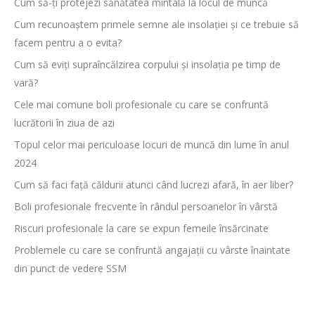
Cum să-ți protejezi sănătatea mintală la locul de muncă
Cum recunoaștem primele semne ale insolației și ce trebuie să
facem pentru a o evita?
Cum să eviți supraîncălzirea corpului și insolația pe timp de
vară?
Cele mai comune boli profesionale cu care se confruntă
lucrătorii în ziua de azi
Topul celor mai periculoase locuri de muncă din lume în anul
2024
Cum să faci față căldurii atunci când lucrezi afară, în aer liber?
Boli profesionale frecvente în rândul persoanelor în vârstă
Riscuri profesionale la care se expun femeile însărcinate
Problemele cu care se confruntă angajații cu vârste înaintate
din punct de vedere SSM