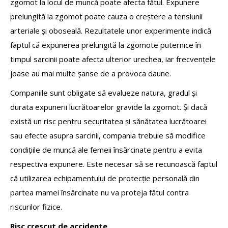
zgomot la locul de muncă poate afecta fătul. Expunere
prelungită la zgomot poate cauza o creștere a tensiunii
arteriale și oboseală. Rezultatele unor experimente indică
faptul că expunerea prelungită la zgomote puternice în
timpul sarcinii poate afecta ulterior urechea, iar frecvențele
joase au mai multe șanse de a provoca daune.
Companiile sunt obligate să evalueze natura, gradul și
durata expunerii lucrătoarelor gravide la zgomot. Și dacă
există un risc pentru securitatea și sănătatea lucrătoarei
sau efecte asupra sarcinii, compania trebuie să modifice
condițiile de muncă ale femeii însărcinate pentru a evita
respectiva expunere. Este necesar să se recunoască faptul
că utilizarea echipamentului de protecție personală din
partea mamei însărcinate nu va proteja fătul contra
riscurilor fizice.
Risc crescut de accidente