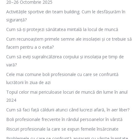
20–26 Octombrie 2025
Activitățile sportive din team building. Cum le desfășurăm în
siguranță?
Cum să-ți protejezi sănătatea mintală la locul de muncă
Cum recunoaștem primele semne ale insolației și ce trebuie să
facem pentru a o evita?
Cum să eviți supraîncălzirea corpului și insolația pe timp de
vară?
Cele mai comune boli profesionale cu care se confruntă
lucrătorii în ziua de azi
Topul celor mai periculoase locuri de muncă din lume în anul
2024
Cum să faci față căldurii atunci când lucrezi afară, în aer liber?
Boli profesionale frecvente în rândul persoanelor în vârstă
Riscuri profesionale la care se expun femeile însărcinate
Problemele cu care se confruntă angajații cu vârste înaintate