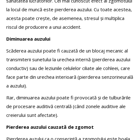
sănătatea lucrătorilor. Cel mai cunoscut efect al zgomotului
la locul de muncă este pierderea auzului. Cu toate acestea,
acesta poate crește, de asemenea, stresul și multiplica
riscul de producere a unui accident.
Diminuarea auzului
Scăderea auzului poate fi cauzată de un blocaj mecanic al
transmiterii sunetului la urechea internă (pierderea auzului
conductiv) sau de leziunile celulelor ciliate ale cohleei, care
face parte din urechea interioară (pierderea senzorineurală
a auzului).
Rar, diminuarea auzului poate fi provocată și de tulburările
de procesare auditivă centrală (când zonele auditive ale
creierului sunt afectate).
Pierderea auzului cauzată de zgomot
Pierderea auzului ca o consecință a zgomotului este boala