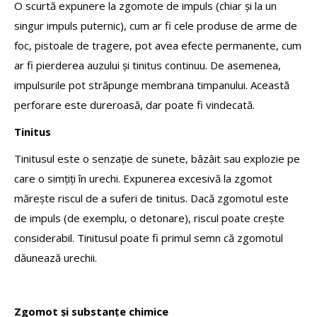
O scurtă expunere la zgomote de impuls (chiar și la un
singur impuls puternic), cum ar fi cele produse de arme de
foc, pistoale de tragere, pot avea efecte permanente, cum
ar fi pierderea auzului și tinitus continuu. De asemenea,
impulsurile pot străpunge membrana timpanului. Această
perforare este dureroasă, dar poate fi vindecată.
Tinitus
Tinitusul este o senzație de sunete, bâzâit sau explozie pe
care o simțiți în urechi. Expunerea excesivă la zgomot
mărește riscul de a suferi de tinitus. Dacă zgomotul este
de impuls (de exemplu, o detonare), riscul poate crește
considerabil. Tinitusul poate fi primul semn că zgomotul
dăunează urechii.
Zgomot și substanțe chimice