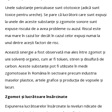
Unele substanțe periculoase sunt ototoxice (adică sunt
toxice pentru ureche). Se pare că lucrătorii care sunt expuși
la unele din aceste substanțe și zgomote sonore sunt
expuse riscului de a avea probleme cu auzul. Riscul este
mai mare în cazul lor decât în cazul celor expuși numai la
unul dintre acești factori de risc.
Această sinergie a fost observată mai ales între zgomot și
unii solvenți organici, cum ar fi toluen, stiren și disulfură de
carbon. Aceste substanțe pot fi utilizate în medii
zgomotoase în România în sectoare precum industria
maselor plastice, artele grafice și producția de vopsele și
lacuri.
Zgomot și lucrătoare însărcinate
Expunerea lucrătoarelor însărcinate la niveluri ridicate de