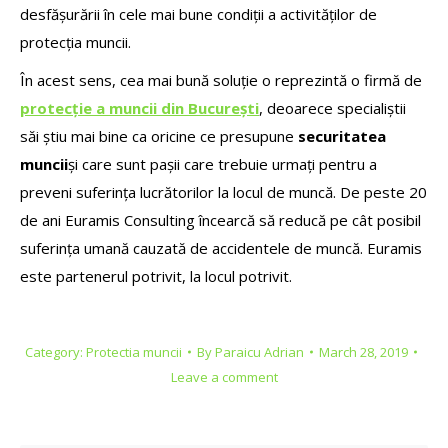
desfășurării în cele mai bune condiții a activităților de
protecția muncii.
În acest sens, cea mai bună soluție o reprezintă o firmă de
protecție a muncii din București
, deoarece specialiștii
săi știu mai bine ca oricine ce presupune
securitatea
muncii
și care sunt pașii care trebuie urmați pentru a
preveni suferința lucrătorilor la locul de muncă. De peste 20
de ani Euramis Consulting încearcă să reducă pe cât posibil
suferința umană cauzată de accidentele de muncă. Euramis
este partenerul potrivit, la locul potrivit.
Category:
Protectia muncii
By
Paraicu Adrian
March 28, 2019
Leave a comment