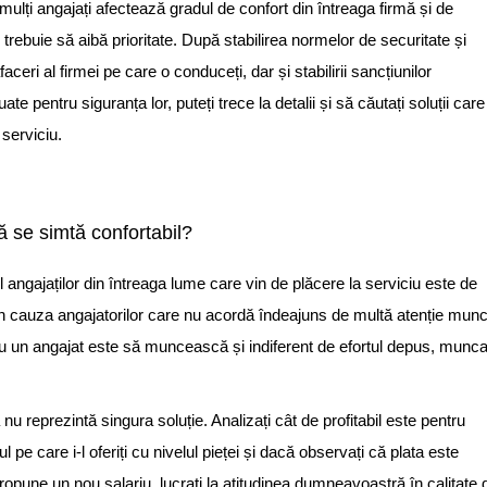
ulți angajați afectează gradul de confort din întreaga firmă și de
trebuie să aibă prioritate.
După
stabilir
ea
normelor de securitate și
aceri al firmei pe care o conduceți, dar și
stabilirii
sancțiunilor
e pentru siguranța lor, puteți trece la detalii și să căutați soluții care
serviciu.
ă se simtă confortabil?
angajaților din întreaga lume care vin de plăcere la serviciu este de
din cauza angajatorilor care nu acordă îndeajuns de multă atenție munc
ntru un angajat este să muncească și indiferent de efortul depus, munc
nu reprezintă singura soluție. Analizați cât de profitabil este pentru
l pe care i-l oferiți cu nivelul pieței și dacă observați că plata este
ropune un nou salariu, lucrați la atitudinea dumneavoastră în calitate 