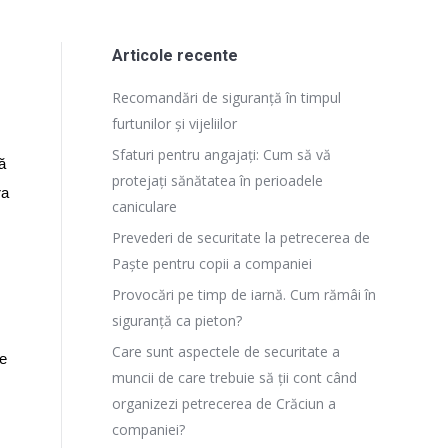
Articole recente
Recomandări de siguranță în timpul
furtunilor și vijeliilor
Sfaturi pentru angajați: Cum să vă
ă
protejați sănătatea în perioadele
ra
caniculare
Prevederi de securitate la petrecerea de
Paște pentru copii a companiei
Provocări pe timp de iarnă. Cum rămâi în
siguranță ca pieton?
Care sunt aspectele de securitate a
de
muncii de care trebuie să ții cont când
organizezi petrecerea de Crăciun a
companiei?