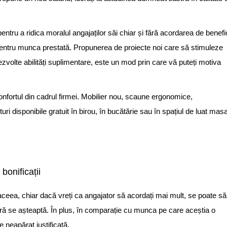
tru a ridica moralul angajaților săi chiar și fără acordarea de benefic
it pentru munca prestată. Propunerea de proiecte noi care să stimuleze
ezvolte abilități suplimentare, este un mod prin care vă puteți motiva
nfortul din cadrul firmei. Mobilier nou, scaune ergonomice,
ri disponibile gratuit în birou, în bucătărie sau în spațiul de luat mas
bonificații
 aceea, chiar dacă vreți ca angajator să acordați mai mult, se poate să
stră se așteaptă. În plus, în comparație cu munca pe care aceștia o
 neapărat justificată.