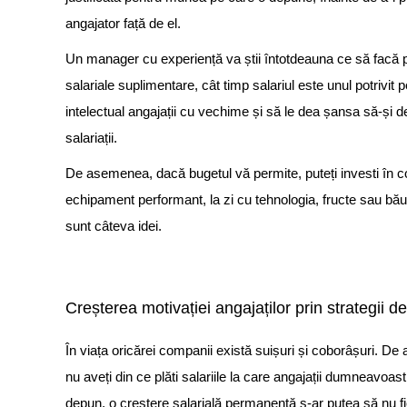
angajator față de el.
Un manager cu experiență va știi întotdeauna ce să facă pen
salariale suplimentare, cât timp salariul este unul potriv
intelectual angajații cu vechime și să le dea șansa să-și d
salariații.
De asemenea, dacă bugetul vă permite, puteți investi în co
echipament performant, la zi cu tehnologia,
fructe
sau băutu
sunt câteva idei.
Creșterea motivației angajaților prin strategii de 
În viața oricărei companii există suișuri și coborâșuri. De
nu aveți din ce plăti salariile la care angajații dumneavoa
depun, o creștere salarială permanentă s-ar putea să nu fie