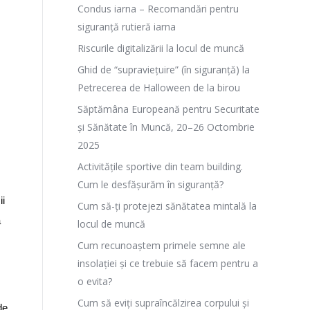
Condus iarna – Recomandări pentru
siguranță rutieră iarna
Riscurile digitalizării la locul de muncă
Ghid de “supraviețuire” (în siguranță) la
Petrecerea de Halloween de la birou
Săptămâna Europeană pentru Securitate
și Sănătate în Muncă, 20–26 Octombrie
2025
Activitățile sportive din team building.
Cum le desfășurăm în siguranță?
ii
Cum să-ți protejezi sănătatea mintală la
a
locul de muncă
Cum recunoaștem primele semne ale
insolației și ce trebuie să facem pentru a
o evita?
Cum să eviți supraîncălzirea corpului și
de