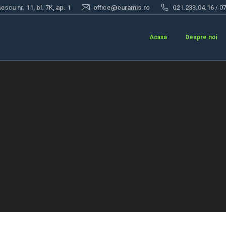
scu nr. 11, bl. 7K, ap. 1
office@euramis.ro
021.233.04.16 / 0
Acasa
Despre noi