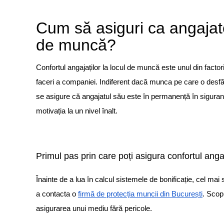
Cum să asiguri ca angajator
de muncă?
Confortul angajaților la locul de muncă este unul din factorii
faceri a companiei. Indiferent dacă munca pe care o desfăș
se asigure că angajatul său este în permanență în siguranță
motivația la un nivel înalt.
Primul pas prin care poți asigura confortul angaj
Înainte de a lua în calcul sistemele de bonificație, cel ma
a contacta o
firmă de protecția muncii din București
. Scop
asigurarea unui mediu fără pericole.