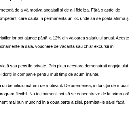
metodă de a vă motiva angajații și de a-i fideliza. Fără o astfel de
ți competenți care caută în permanență un loc unde să se poată afirma ș
iaților lor pot ajunge până la 12% din valoarea salariului anual. Aceste
 abonamente la sală, vouchere de vacanță sau chiar excursii în
 viață sau pensiile private. Prin plata acestora demonstrați angajatului
-l doriți în companie pentru mult timp de acum înainte.
 fi un beneficiu extrem de motivant. De asemenea, în funcție de modul
 program flexibil. Nu toți oamenii pot să se concentreze de la prima or
ent mai bun muncind în a doua parte a zilei, permiteți-le să-și facă