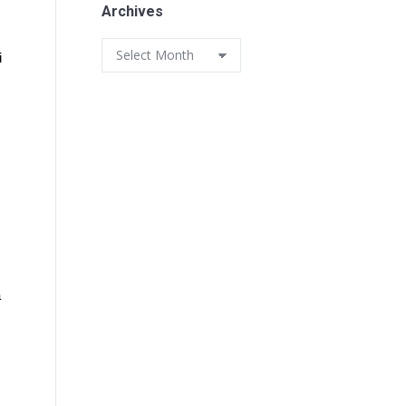
Archives
Archives
i
ă