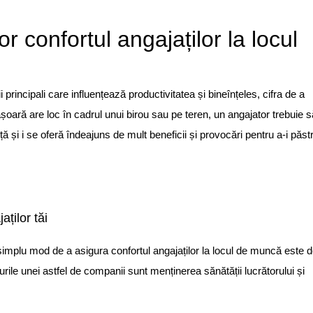
 confortul angajaților la locul
 principali care influențează productivitatea și bineînțeles, cifra de a
oară are loc în cadrul unui birou sau pe teren, un angajator trebuie s
 și i se oferă îndeajuns de mult beneficii și provocări pentru a-i păst
aților tăi
i simplu mod de a asigura confortul angajaților la locul de muncă este 
urile unei astfel de companii sunt menținerea sănătății lucrătorului și