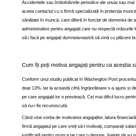
Accidentele sau îmbolnăvirile periodice ale unuia sau mai m
aceea contactul cu o firmă specializată în protecția muncii 
sănătate în muncă,
care diferă
în funcție de domeniul de af
administrative
pentru angajații care nu respectă măsurile luat
să-i facă pe angajați dumneavoastră să vină cu plăcere la 
Cum îți poți motiva angajați pentru ca aceștia s
Conform unui studiu publicat în Washington Post procentul 
doar 13%. Iar la această cifră îngrijorătoare s-a ajuns și 
pe care angajații lor o prestează. Cel mai dificil lucru pe
să nu-i fie recunoscută.
Când vine vorba de motivarea angajaților, latura financiară 
firmă angajatul pe care vreți să-l motivați, comparați salariu
justificată pentru munca pe care o depune, înainte de a-i p