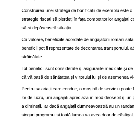
Construirea unei strategii de bonificații de exemplu este o 
strategie riscați să pierdeți în fața competitorilor angaja
să-și depășească situația.
Ca valoare, beneficiile acordate de angajatorii români salar
beneficii pot fi reprezentate de decontarea transportului,
străinătate.
Tot beneficii sunt considerate și asigurările medicale și de
că vă pasă de sănătatea și viitorului lui și de asemenea vi
Pentru salariații care conduc, o mașină de serviciu poate
lor de lucru, unii angajați apreciază în mod deosebit și un
a dimineții, iar dacă angajații dumneavoastră au un randam
singuri programul și toată lumea va avea doar de câștigat.