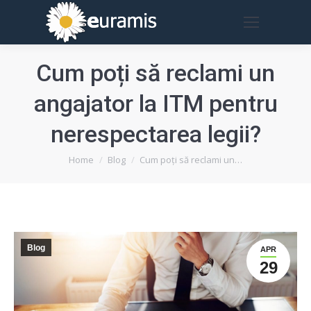
Cum poți să reclami un
angajator la ITM pentru
nerespectarea legii?
You are here:
Home
Blog
Cum poți să reclami un…
Blog
APR
29