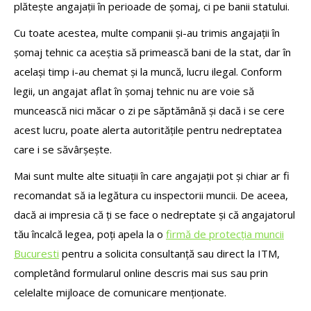
plătește angajații în perioade de șomaj, ci pe banii statului.
Cu toate acestea, multe companii și-au trimis angajații în
șomaj tehnic ca aceștia să primească bani de la stat, dar în
același timp i-au chemat și la muncă, lucru ilegal. Conform
legii, un angajat aflat în șomaj tehnic nu are voie să
muncească nici măcar o zi pe săptămână și dacă i se cere
acest lucru, poate alerta autoritățile pentru nedreptatea
care i se săvârșește.
Mai sunt multe alte situații în care angajații pot și chiar ar fi
recomandat să ia legătura cu inspectorii muncii. De aceea,
dacă ai impresia că ți se face o nedreptate și că angajatorul
tău încalcă legea, poți apela la o
firmă de protecția muncii
Bucuresti
pentru a solicita consultanță sau direct la ITM,
completând formularul online descris mai sus sau prin
celelalte mijloace de comunicare menționate.