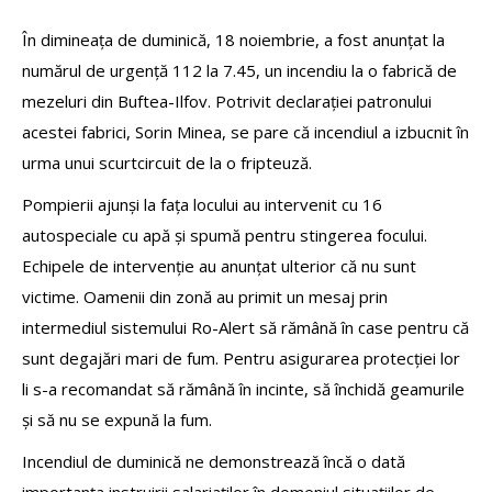
În dimineața de duminică, 18 noiembrie, a fost anunțat la
numărul de urgență 112 la 7.45, un incendiu la o fabrică de
mezeluri din Buftea-Ilfov. Potrivit declarației patronului
acestei fabrici, Sorin Minea, se pare că incendiul a izbucnit în
urma unui scurtcircuit de la o fripteuză.
Pompierii ajunși la fața locului au intervenit cu 16
autospeciale cu apă și spumă pentru stingerea focului.
Echipele de intervenție au anunțat ulterior că nu sunt
victime. Oamenii din zonă au primit un mesaj prin
intermediul sistemului Ro-Alert să rămână în case pentru că
sunt degajări mari de fum. Pentru asigurarea protecției lor
li s-a recomandat să rămână în incinte, să închidă geamurile
și să nu se expună la fum.
Incendiul de duminică ne demonstrează încă o dată
importanța instruirii salariaților în domeniul situațiilor de