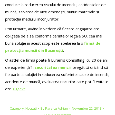
conduce la reducerea riscului de incendiu, accidentelor de
muncă, salvarea de vieți omenești, bunuri materiale și
protecția mediului înconjurător.
Prin urmare, având în vedere că fiecare angajator are
obligația de a se conforma cerințelor legale SU, cea mai
bună soluție în acest scop este apelarea la o
firmă de
protecția muncii din București
.
O astfel de firmă poate fi Euramis Consulting, cu 20 de ani
de experiență în
securitatea muncii
,
pregătită oricând să
fie parte a soluției în reducerea suferinței cauze de incendii,
accidente de muncă, evaluarea riscurilor care pot fi evitate
etc.
яндекс
Category:
Noutati
By
Paraicu Adrian
November 22, 2018
Leave a comment