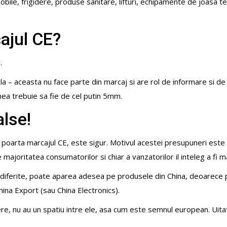
 mobile, frigidere, produse sanitare, lifturi, echipamente de joas
ajul CE?
.
a – aceasta nu face parte din marcaj si are rol de informare si de v
imea trebuie sa fie de cel putin 5mm.
alse!
us poarta marcajul CE, este sigur. Motivul acestei presupuneri est
majoritatea consumatorilor si chiar a vanzatorilor il inteleg a fi m
diferite, poate aparea adesea pe produsele din China, deoarece pr
hina Export (sau China Electronics).
re, nu au un spatiu intre ele, asa cum este semnul european. Uitati-