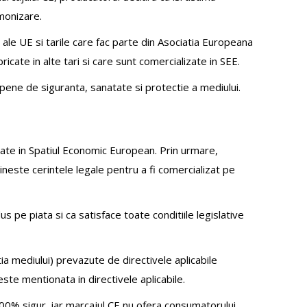
monizare.
le UE si tarile care fac parte din Asociatia Europeana
icate in alte tari si care sunt comercializate in SEE.
opene de siguranta, sanatate si protectie a mediului.
izate in Spatiul Economic European. Prin urmare,
ineste cerintele legale pentru a fi comercializat pe
us pe piata si ca satisface toate conditiile legislative
ia mediului) prevazute de directivele aplicabile
te mentionata in directivele aplicabile.
100% sigur, iar marcajul CE nu ofera consumatorului