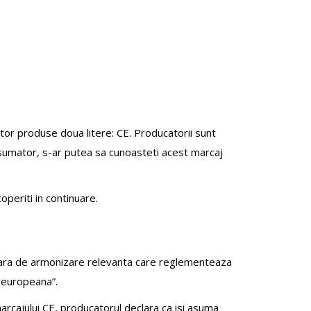
or produse doua litere: CE. Producatorii sunt
 consumator, s-ar putea sa cunoasteti acest marcaj
periti in continuare.
itara de armonizare relevanta care reglementeaza
 europeana”.
arcajului CE, producatorul declara ca isi asuma