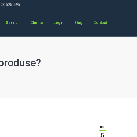
723.525.595
Servicii
Clientii
Login
Blog
Contact
 produse?
JUL
5