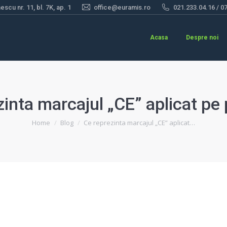
scu nr. 11, bl. 7K, ap. 1
office@euramis.ro
021.233.04.16 / 0
Acasa
Despre noi
zinta marcajul „CE” aplicat pe
You are here:
Home
Blog
Ce reprezinta marcajul „CE” aplicat…