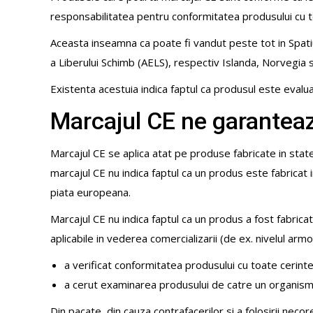
responsabilitatea pentru conformitatea produsului cu t
Aceasta inseamna ca poate fi vandut peste tot in Spati
a Liberului Schimb (AELS), respectiv Islanda, Norvegia si
Existenta acestuia indica faptul ca produsul este evalua
Marcajul CE ne garanteaz
Marcajul CE se aplica atat pe produse fabricate in stat
marcajul CE nu indica faptul ca un produs este fabricat 
piata europeana.
Marcajul CE nu indica faptul ca un produs a fost fabricat 
aplicabile in vederea comercializarii (de ex. nivelul arm
a verificat conformitatea produsului cu toate cerinte
a cerut examinarea produsului de catre un organism i
Din pacate, din cauza contrafacerilor si a folosirii ne