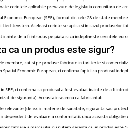
oate cerintele aplicabile prevazute de legislatia comunitara de ar
ul Economic European (SEE), format din cele 28 de state membre a
 Liechtenstein. Aceleasi cerinte se aplica si in cazul produselor fabr
t inainte de a fi introdus pe piata si ca indeplineste cerintele eur
a ca un produs este sigur?
ele membre, cat si pe produse fabricate in tari terte si comercial
in Spatiul Economic European, ci confirma faptul ca produsul indepl
in SEE, ci confirma ca produsul a fost evaluat inainte de a fi introd
onizat de siguranta). Aceasta inseamna ca fabricantul:
le relevante (de ex. in materie de sanatate, siguranta sau protect
ndependent de evaluare a conformitatii, daca aceasta obligatie es
corespunzatoare a marcajului, nu putem garanta ca un produs este 