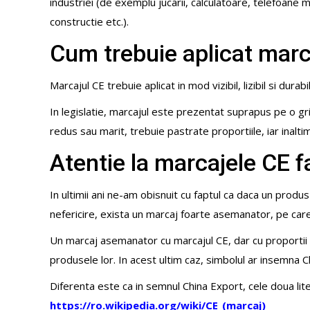
industriei (de exemplu jucarii, calculatoare, telefoane
constructie etc.).
Cum trebuie aplicat marc
Marcajul CE trebuie aplicat in mod vizibil, lizibil si durabil
In legislatie, marcajul este prezentat suprapus pe o gril
redus sau marit, trebuie pastrate proportiile, iar inalt
Atentie la marcajele CE f
In ultimii ani ne-am obisnuit cu faptul ca daca un prod
nefericire, exista un marcaj foarte asemanator, pe care 
Un marcaj asemanator cu marcajul CE, dar cu proportii 
produsele lor. In acest ultim caz, simbolul ar insemna C
Diferenta este ca in semnul China Export, cele doua lite
https://ro.wikipedia.org/wiki/CE_(marcaj
)