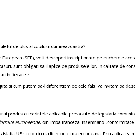
suletul de plus al copilului dumneavoastra?
European (SEE), veti descoperi inscriptionate pe etichetele acest
 cazuri, sunt obligati sa il aplice pe produsele lor. In calitate de
i in fiecare zi.
uta si cum putem sa-l diferentiem de cele fals, va invitam sa desco
unui produs cu cerintele aplicabile prevazute de legislatia comun
formité européenne
, din limba franceza, insemnand „conformitate
slatia UE si pot circula liber pe piata europeana. Prin aplicarea m