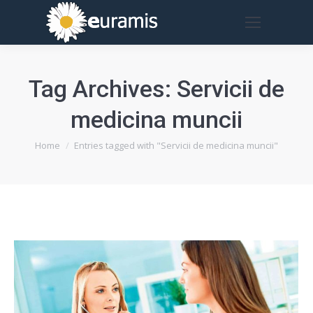
Tag Archives:
Servicii de
medicina muncii
You are here:
Home
Entries tagged with "Servicii de medicina muncii"