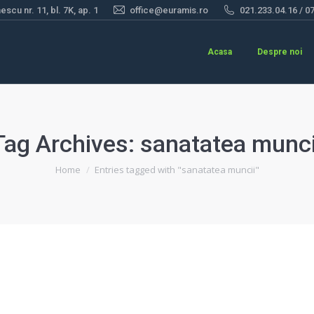
scu nr. 11, bl. 7K, ap. 1
office@euramis.ro
021.233.04.16 / 0
Acasa
Despre noi
Tag Archives:
sanatatea munci
You are here:
Home
Entries tagged with "sanatatea muncii"