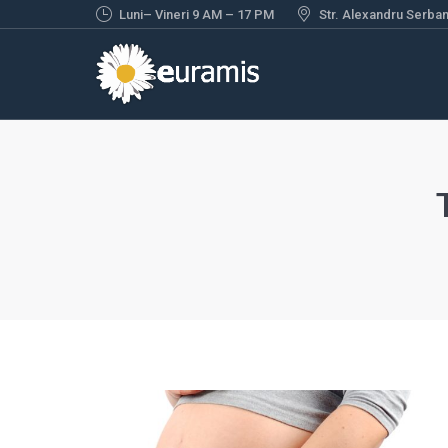
Luni– Vineri 9 AM – 17 PM
Str. Alexandru Serbane