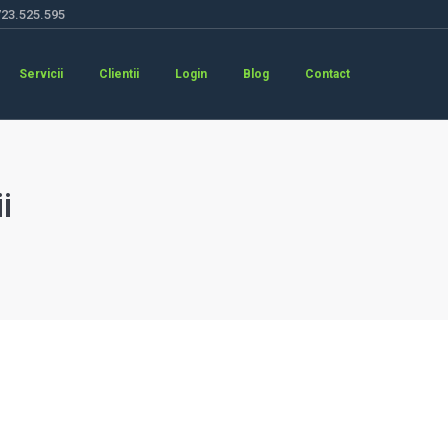
723.525.595
Servicii
Clientii
Login
Blog
Contact
i