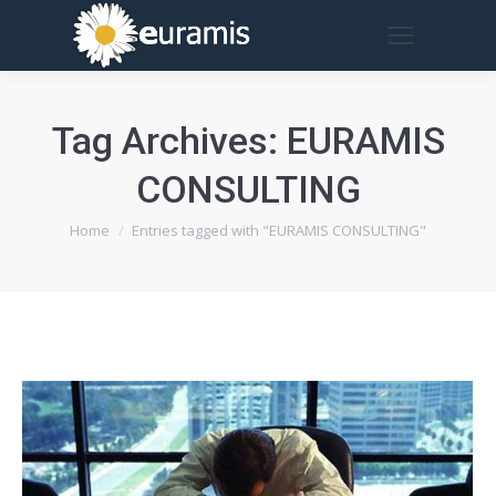
Tag Archives:
EURAMIS
CONSULTING
You are here:
Home
Entries tagged with "EURAMIS CONSULTING"